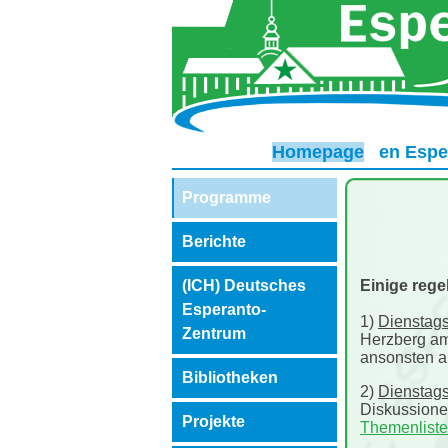
Homepage
en Espe
Programme
Berichte
Einige reg
(ICH) Deutsches
Esperanto-
1)
Dienstags
Zentrum
Herzberg am
ansonsten a
Bibliotheken
2)
Dienstag
Diskussionen
Projekte
Themenliste