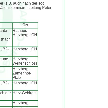
r (z.B. auch nach der sog.
Präsenzseminare. Leitung Peter
Ort
anto-
Rathaus
Herzberg, ICH
 (nach
, B2-
Herzberg, ICH
seum:
Herzberg
Welfenschloss
.
Herzberg,
Zamenhof-
Platz
, B2-
Herzberg, ICH
ich der
Harz-Gebirge
Herzberg