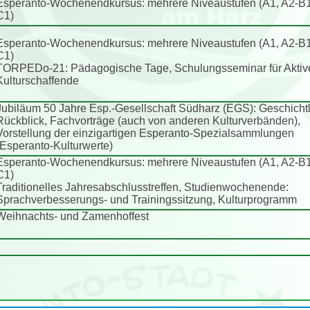
Esperanto-Wochenendkursus: mehrere Niveaustufen (A1, A2-B1
C1)
Esperanto-Wochenendkursus: mehrere Niveaustufen (A1, A2-B1
C1)
TORPEDo-21: Pädagogische Tage, Schulungsseminar für Aktiv
Kulturschaffende
Jubiläum 50 Jahre Esp.-Gesellschaft Südharz (EGS): Geschichtl
Rückblick, Fachvorträge (auch von anderen Kulturverbänden),
Vorstellung der einzigartigen Esperanto-Spezialsammlungen
(Esperanto-Kulturwerte)
Esperanto-Wochenendkursus: mehrere Niveaustufen (A1, A2-B1
C1)
Traditionelles Jahresabschlusstreffen, Studienwochenende:
Sprachverbesserungs- und Trainingssitzung, Kulturprogramm
Weihnachts- und Zamenhoffest