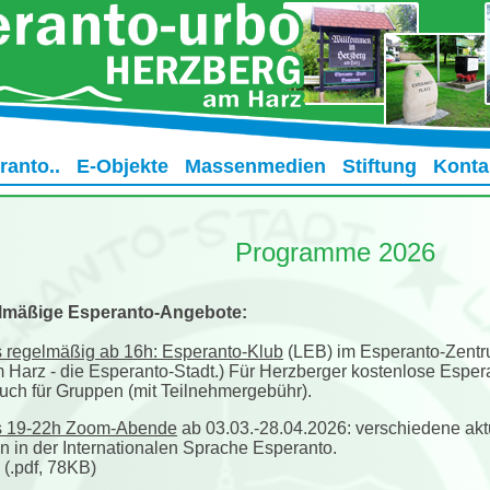
ranto..
E-Objekte
Massenmedien
Stiftung
Konta
Programme 2026
elmäßige Esperanto-Angebote:
 regelmäßig ab 16h: Esperanto-Klub
(LEB) im Esperanto-Zentr
 Harz - die Esperanto-Stadt.) Für Herzberger kostenlose Espe
uch für Gruppen (mit Teilnehmergebühr).
s 19-22h Zoom-Abende
ab 03.03.-28.04.2026: verschiedene ak
 in der Internationalen Sprache Esperanto.
(.pdf, 78KB)