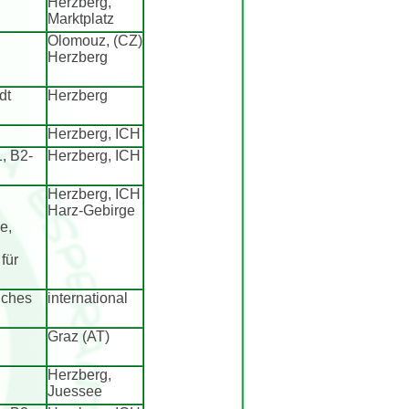
Herzberg,
Marktplatz
Olomouz, (CZ)
Herzberg
dt
Herzberg
Herzberg, ICH
, B2-
Herzberg, ICH
Herzberg, ICH
Harz-Gebirge
e,
für
uches
international
Graz (AT)
Herzberg,
Juessee