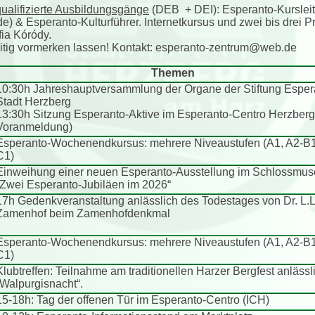
qualifizierte Ausbildungsgänge
(DEB + DEI): Esperanto-Kursleite
) & Esperanto-Kulturführer. Internetkursus und zwei bis drei 
fia Kóródy.
zeitig vormerken lassen! Kontakt: esperanto-zentrum@web.de
Themen
10:30h Jahreshauptversammlung der Organe der Stiftung Esper
Stadt Herzberg
13:30h Sitzung Esperanto-Aktive im Esperanto-Centro Herzberg
Voranmeldung)
Esperanto-Wochenendkursus: mehrere Niveaustufen (A1, A2-B1
C1)
Einweihung einer neuen Esperanto-Ausstellung im Schlossmu
„Zwei Esperanto-Jubiläen im 2026“
17h Gedenkveranstaltung anlässlich des Todestages von Dr. L.L
Zamenhof beim Zamenhofdenkmal
Esperanto-Wochenendkursus: mehrere Niveaustufen (A1, A2-B1
C1)
Klubtreffen: Teilnahme am traditionellen Harzer Bergfest anlässl
„Walpurgisnacht“.
15-18h: Tag der offenen Tür im Esperanto-Centro (ICH)