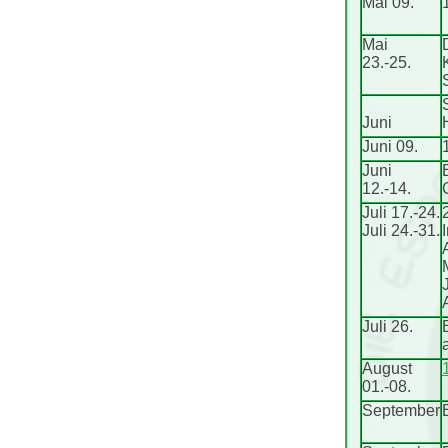
Mai 09.
Mai
23.-25.
Juni
Juni 09.
Juni
12.-14.
Juli 17.-24.
Juli 24.-31.
Juli 26.
August
01.-08.
September