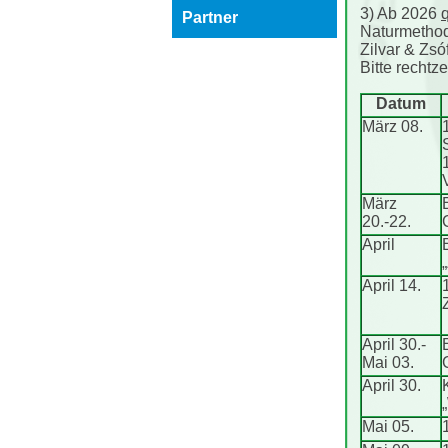
3) Ab 2026
Partner
Naturmethode
Zilvar & Zsó
Bitte recht
Datum
März 08.
März
20.-22.
April
April 14.
April 30.-
Mai 03.
April 30.
Mai 05.