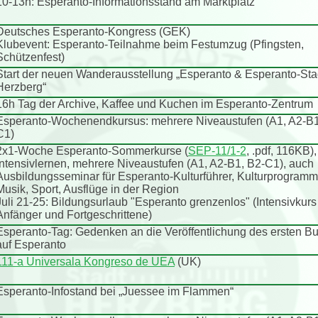
10-13h: Esperanto-Informationsstand am Marktplatz
Deutsches Esperanto-Kongress (GEK)
Klubevent: Esperanto-Teilnahme beim Festumzug (Pfingsten,
Schützenfest)
Start der neuen Wanderausstellung „Esperanto & Esperanto-Sta
Herzberg“
16h Tag der Archive, Kaffee und Kuchen im Esperanto-Zentrum
Esperanto-Wochenendkursus: mehrere Niveaustufen (A1, A2-B1
C1)
2x1-Woche Esperanto-Sommerkurse (
SEP-11/1-2
, .pdf, 116KB),
Intensivlernen, mehrere Niveaustufen (A1, A2-B1, B2-C1), auch
Ausbildungsseminar für Esperanto-Kulturführer, Kulturprogramm
Musik, Sport, Ausflüge in der Region
Juli 21-25: Bildungsurlaub "Esperanto grenzenlos" (Intensivkurs 
Anfänger und Fortgeschrittene)
Esperanto-Tag: Gedenken an die Veröffentlichung des ersten B
auf Esperanto
111-a Universala Kongreso de UEA
(UK)
Esperanto-Infostand bei „Juessee im Flammen“