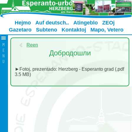
Hejmo
Auf deutsch..
Atingeblo
ZEOj
Gazetaro
Subteno
Kontaktoj
Mapo, Vetero
Reen
Добродошли
►Fotoj, prezentado: Herzberg - Esperanto grad (.pdf
3.5 MB)